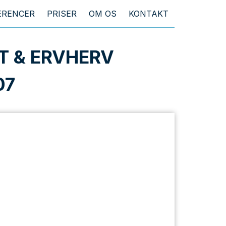
ERENCER
PRISER
OM OS
KONTAKT
T & ERVHERV
07