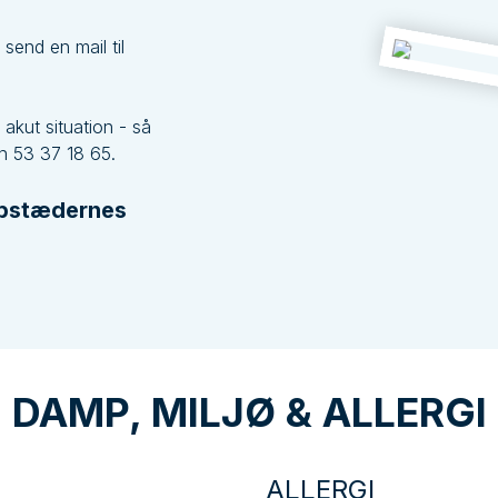
r send en mail til
 akut situation - så
n 53 37 18 65.
Købstædernes
DAMP, MILJØ & ALLERGI
ALLERGI