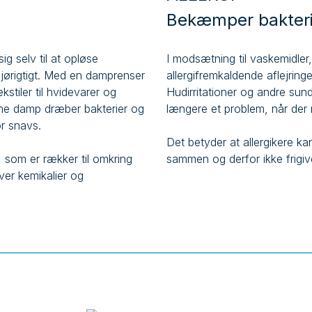
Bekæmper bakteri
g selv til at opløse
I modsætning til vaskemidler
ljørigtigt. Med en damprenser
allergifremkaldende aflejring
stiler til hvidevarer og
Hudirritationer og andre sund
me damp dræber bakterier og
længere et problem, når der
or snavs.
Det betyder at allergikere k
p, som er rækker til omkring
sammen og derfor ikke frigiver
ver kemikalier og