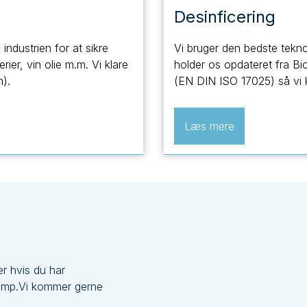
Desinficering
industrien for at sikre
Vi bruger den bedste teknol
rier, vin olie m.m. Vi klare
holder os opdateret fra 
).
(EN DIN ISO 17025) så vi k
Læs mere
er hvis du har
damp.Vi kommer gerne